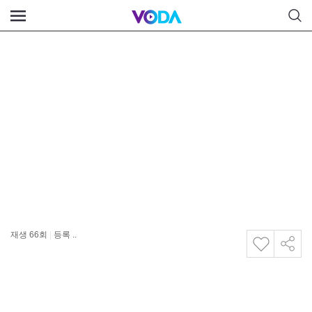
재생
66
회
|
등록 ..